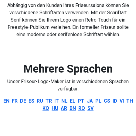
Abhängig von den Kunden Ihres Friseursalons können Sie
verschiedene Schriftarten verwenden. Mit der Schriftart
Serif können Sie Ihrem Logo einen Retro-Touch für ein
Freestyle-Publikum verleihen. Ein formeller Friseur sollte
eine moderne oder serifenlose Schriftart wählen.
Mehrere Sprachen
Unser Friseur-Logo-Maker ist in verschiedenen Sprachen
verfügbar:
EN
FR
DE
ES
RU
TR
IT
NL
EL
PT
JA
PL
CS
ID
VI
TH
KO
HU
AR
BN
RO
SV