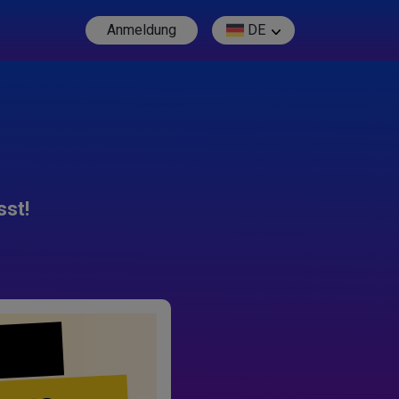
Anmeldung
DE
sst!