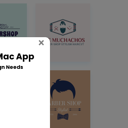
Close
×
 Mac App
gn Needs