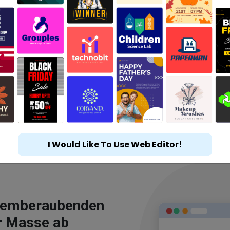
I Would Like To Use Web Editor!
atemberaubenden
r Masse ab