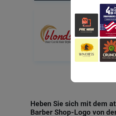
Heben Sie sich mit dem 
Barber Shop-Logo von de