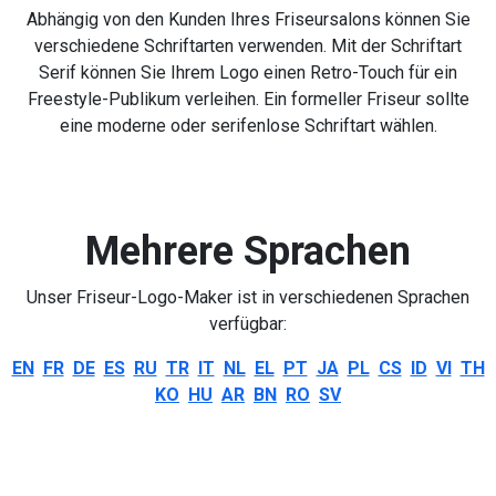
Abhängig von den Kunden Ihres Friseursalons können Sie
verschiedene Schriftarten verwenden. Mit der Schriftart
Serif können Sie Ihrem Logo einen Retro-Touch für ein
Freestyle-Publikum verleihen. Ein formeller Friseur sollte
eine moderne oder serifenlose Schriftart wählen.
Mehrere Sprachen
Unser Friseur-Logo-Maker ist in verschiedenen Sprachen
verfügbar:
EN
FR
DE
ES
RU
TR
IT
NL
EL
PT
JA
PL
CS
ID
VI
TH
KO
HU
AR
BN
RO
SV