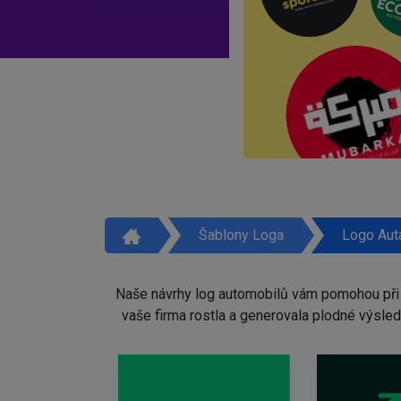
Šablony Loga
Logo Aut
Naše návrhy log automobilů vám pomohou při b
vaše firma rostla a generovala plodné výsle