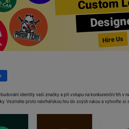
Custom L
Design
Hire Us
a
udování identity vaší značky a při vstupu na konkurenční trh v n
dky. Vezměte proto návrhářskou hru do svých rukou a vytvořte si 