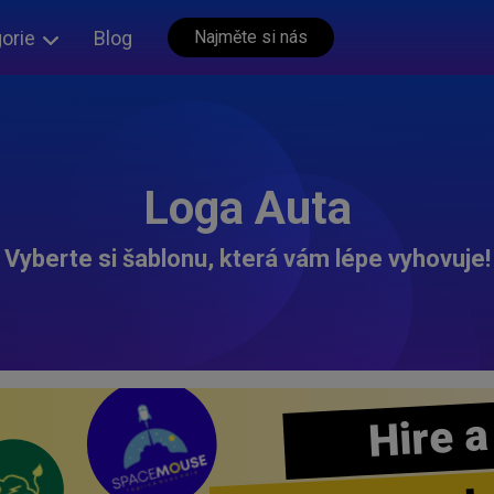
orie
Blog
Najměte si nás
Loga Auta
Vyberte si šablonu, která vám lépe vyhovuje!
Hire a