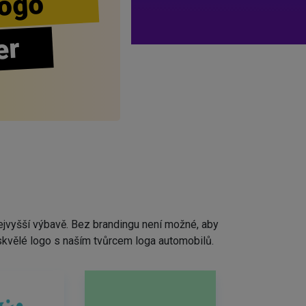
ogo
er
ejvyšší výbavě. Bez brandingu není možné, aby
skvělé logo s naším tvůrcem loga automobilů.