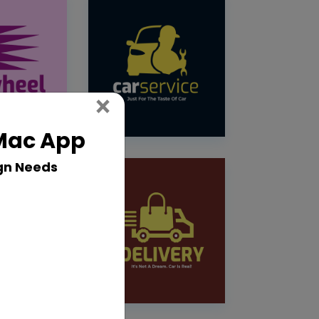
Close
×
 Mac App
gn Needs