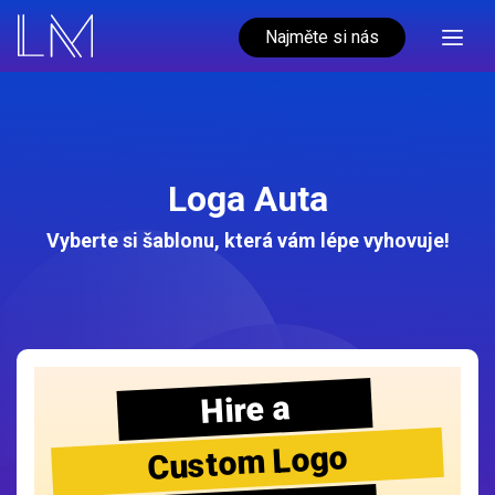
Najměte si nás
Loga Auta
Vyberte si šablonu, která vám lépe vyhovuje!
Hire a
Custom Logo