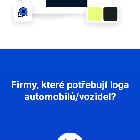
Firmy, které potřebují loga
automobilů/vozidel?