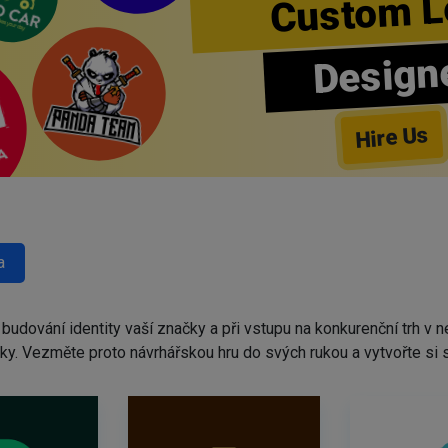
Custom L
Design
Hire Us
a
udování identity vaší značky a při vstupu na konkurenční trh v n
dky. Vezměte proto návrhářskou hru do svých rukou a vytvořte si 