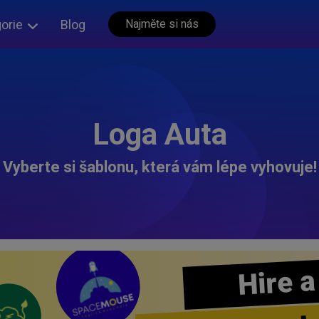
orie
Blog
Najměte si nás
Loga Auta
Vyberte si šablonu, která vám lépe vyhovuje!
Hire a