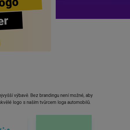
ogo
er
ejvyšší výbavě. Bez brandingu není možné, aby
skvělé logo s naším tvůrcem loga automobilů.