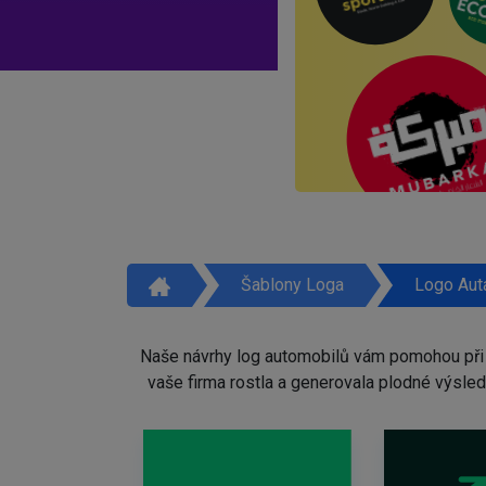
Šablony Loga
Logo Aut
Naše návrhy log automobilů vám pomohou při b
vaše firma rostla a generovala plodné výsle