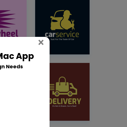
Close
×
 Mac App
gn Needs