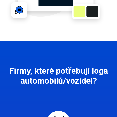
Firmy, které potřebují loga
automobilů/vozidel?