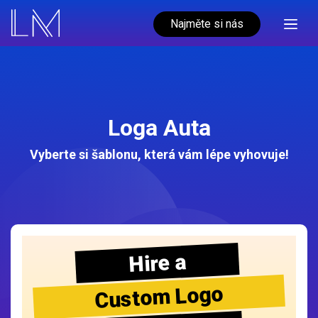
Najměte si nás
Loga Auta
Vyberte si šablonu, která vám lépe vyhovuje!
Hire a
Custom Logo