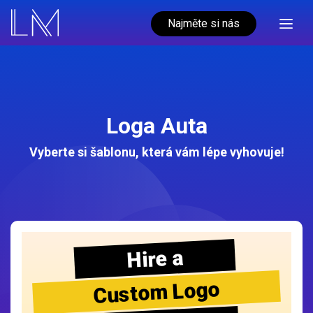
Najměte si nás
Loga Auta
Vyberte si šablonu, která vám lépe vyhovuje!
Hire a
Custom Logo