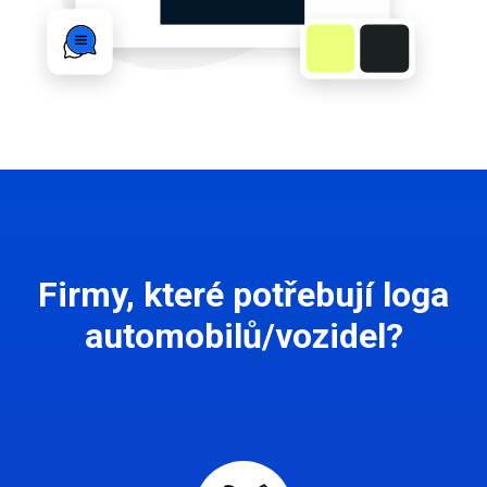
Firmy, které potřebují loga
automobilů/vozidel?