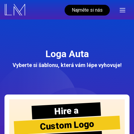
Najměte si nás
Loga Auta
Vyberte si šablonu, která vám lépe vyhovuje!
Hire a
Custom Logo