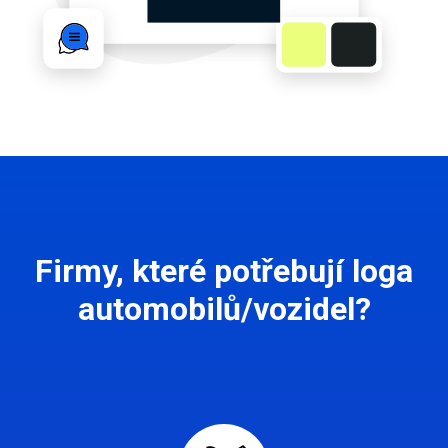
Firmy, které potřebují loga
automobilů/vozidel?