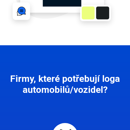
Firmy, které potřebují loga
automobilů/vozidel?