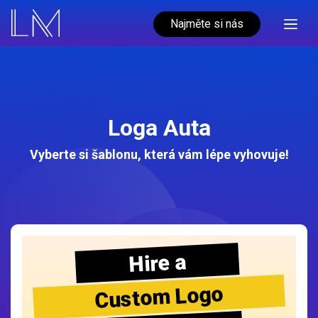
Najměte si nás
Loga Auta
Vyberte si šablonu, která vám lépe vyhovuje!
Hire a
Custom Logo