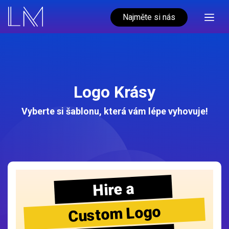
Najměte si nás
Logo Krásy
Vyberte si šablonu, která vám lépe vyhovuje!
Hire a
Custom Logo