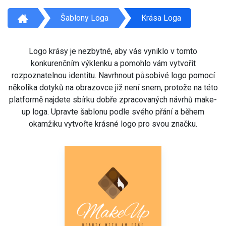
Šablony Loga
Krása Loga
Logo krásy je nezbytné, aby vás vyniklo v tomto
konkurenčním výklenku a pomohlo vám vytvořit
rozpoznatelnou identitu. Navrhnout působivé logo pomocí
několika dotyků na obrazovce již není snem, protože na této
platformě najdete sbírku dobře zpracovaných návrhů make-
up loga. Upravte šablonu podle svého přání a během
okamžiku vytvořte krásné logo pro svou značku.