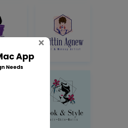
Close
×
 Mac App
gn Needs