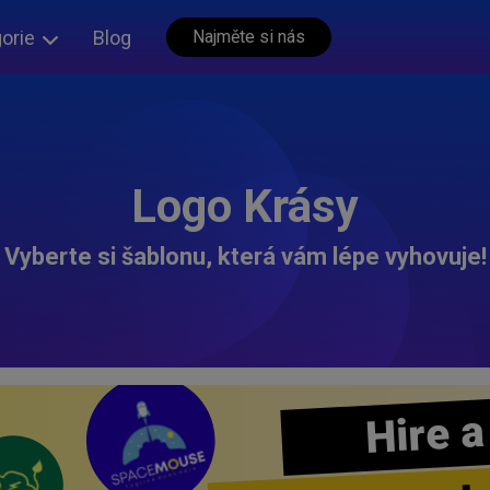
orie
Blog
Najměte si nás
Logo Krásy
Vyberte si šablonu, která vám lépe vyhovuje!
Hire a