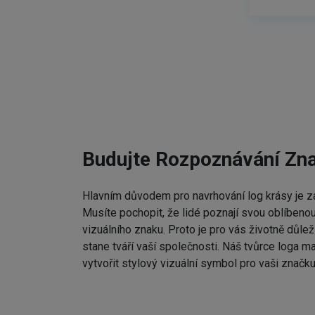
Budujte Rozpoznávání Zn
Hlavním důvodem pro navrhování log krásy je zap
Musíte pochopit, že lidé poznají svou oblíbenou
vizuálního znaku. Proto je pro vás životně důleži
stane tváří vaší společnosti. Náš tvůrce loga m
vytvořit stylový vizuální symbol pro vaši značku