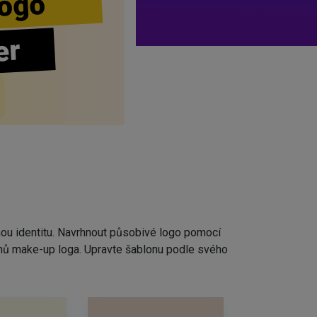
ogo
er
nou identitu. Navrhnout působivé logo pomocí
rhů make-up loga. Upravte šablonu podle svého