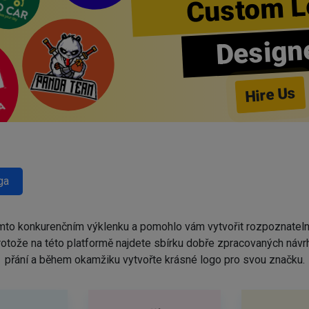
Custom L
Design
Hire Us
ga
omto konkurenčním výklenku a pomohlo vám vytvořit rozpoznatel
protože na této platformě najdete sbírku dobře zpracovaných náv
přání a během okamžiku vytvořte krásné logo pro svou značku.