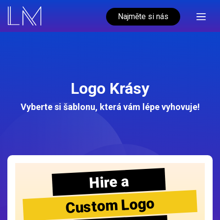
Najměte si nás
Logo Krásy
Vyberte si šablonu, která vám lépe vyhovuje!
Hire a
Custom Logo