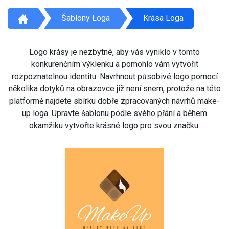
Šablony Loga
Krása Loga
Logo krásy je nezbytné, aby vás vyniklo v tomto
konkurenčním výklenku a pomohlo vám vytvořit
rozpoznatelnou identitu. Navrhnout působivé logo pomocí
několika dotyků na obrazovce již není snem, protože na této
platformě najdete sbírku dobře zpracovaných návrhů make-
up loga. Upravte šablonu podle svého přání a během
okamžiku vytvořte krásné logo pro svou značku.