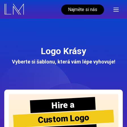
Najměte si nás
Logo Krásy
Vyberte si šablonu, která vám lépe vyhovuje!
Hire a
Custom Logo