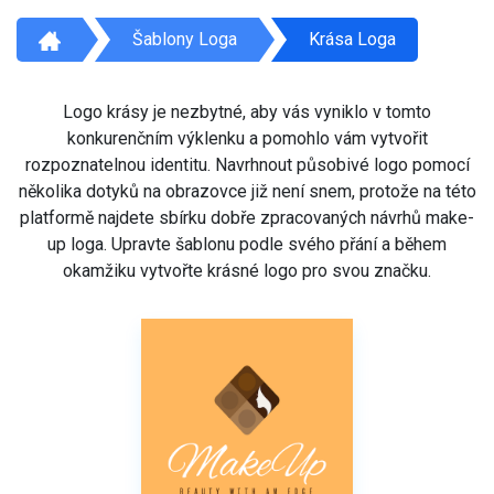
Šablony Loga
Krása Loga
Logo krásy je nezbytné, aby vás vyniklo v tomto
konkurenčním výklenku a pomohlo vám vytvořit
rozpoznatelnou identitu. Navrhnout působivé logo pomocí
několika dotyků na obrazovce již není snem, protože na této
platformě najdete sbírku dobře zpracovaných návrhů make-
up loga. Upravte šablonu podle svého přání a během
okamžiku vytvořte krásné logo pro svou značku.