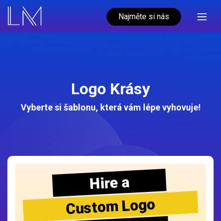
Najměte si nás
Logo Krásy
Vyberte si šablonu, která vám lépe vyhovuje!
Hire a
Custom Logo