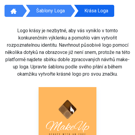
Šablony Loga
Krása Loga
Logo krásy je nezbytné, aby vás vyniklo v tomto
konkurenčním výklenku a pomohlo vám vytvořit
rozpoznatelnou identitu. Navrhnout působivé logo pomocí
několika dotyků na obrazovce již není snem, protože na této
platformě najdete sbírku dobře zpracovaných návrhů make-
up loga. Upravte šablonu podle svého přání a během
okamžiku vytvořte krásné logo pro svou značku.