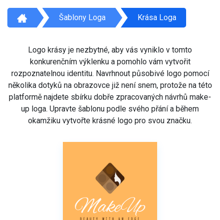
Šablony Loga
Krása Loga
Logo krásy je nezbytné, aby vás vyniklo v tomto
konkurenčním výklenku a pomohlo vám vytvořit
rozpoznatelnou identitu. Navrhnout působivé logo pomocí
několika dotyků na obrazovce již není snem, protože na této
platformě najdete sbírku dobře zpracovaných návrhů make-
up loga. Upravte šablonu podle svého přání a během
okamžiku vytvořte krásné logo pro svou značku.