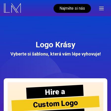
Najměte si nás
Logo Krásy
Vyberte si šablonu, která vám lépe vyhovuje!
Hire a
Custom Logo