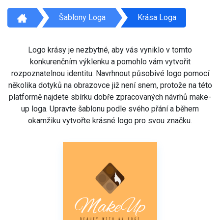
Šablony Loga
Krása Loga
Logo krásy je nezbytné, aby vás vyniklo v tomto
konkurenčním výklenku a pomohlo vám vytvořit
rozpoznatelnou identitu. Navrhnout působivé logo pomocí
několika dotyků na obrazovce již není snem, protože na této
platformě najdete sbírku dobře zpracovaných návrhů make-
up loga. Upravte šablonu podle svého přání a během
okamžiku vytvořte krásné logo pro svou značku.