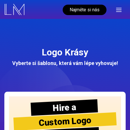
Najměte si nás
Logo Krásy
Vyberte si šablonu, která vám lépe vyhovuje!
Hire a
Custom Logo