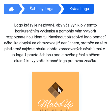
Šablony Loga
Krása Loga
Logo krásy je nezbytné, aby vás vyniklo v tomto
konkurenčním výklenku a pomohlo vám vytvořit
rozpoznatelnou identitu. Navrhnout působivé logo pomocí
několika dotyků na obrazovce již není snem, protože na této
platformě najdete sbírku dobře zpracovaných návrhů make-
up loga. Upravte šablonu podle svého přání a během
okamžiku vytvořte krásné logo pro svou značku.