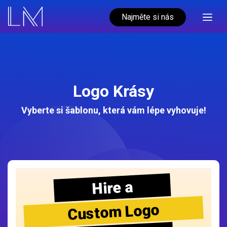
Najměte si nás
Logo Krásy
Vyberte si šablonu, která vám lépe vyhovuje!
Hire a
Custom Logo