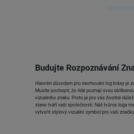
Budujte Rozpoznávání Zn
Hlavním důvodem pro navrhování log krásy je zap
Musíte pochopit, že lidé poznají svou oblíbenou
vizuálního znaku. Proto je pro vás životně důleži
stane tváří vaší společnosti. Náš tvůrce loga m
vytvořit stylový vizuální symbol pro vaši značku