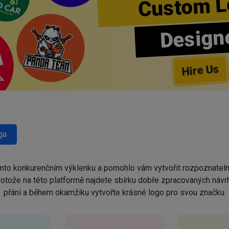
Custom L
Design
Hire Us
ga
omto konkurenčním výklenku a pomohlo vám vytvořit rozpoznatel
protože na této platformě najdete sbírku dobře zpracovaných náv
přání a během okamžiku vytvořte krásné logo pro svou značku.