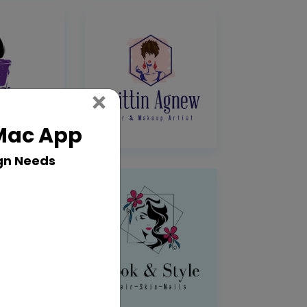
Close
×
 Mac App
gn Needs