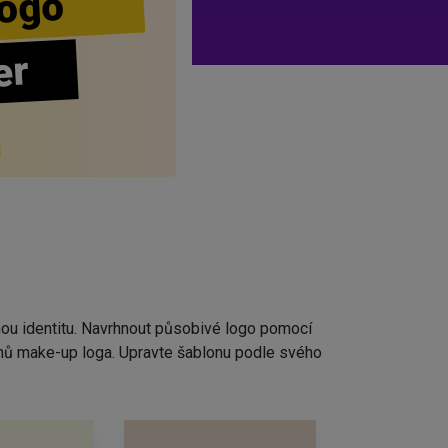
ogo
er
nou identitu. Navrhnout působivé logo pomocí
rhů make-up loga. Upravte šablonu podle svého