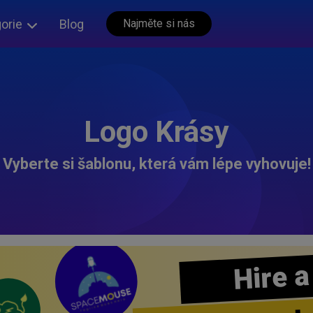
orie
Blog
Najměte si nás
Logo Krásy
Vyberte si šablonu, která vám lépe vyhovuje!
Hire a