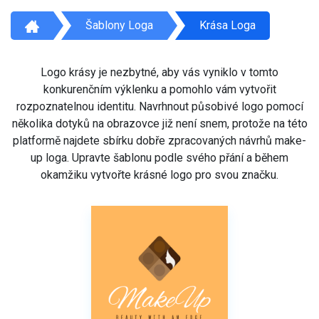
Šablony Loga
Krása Loga
Logo krásy je nezbytné, aby vás vyniklo v tomto
konkurenčním výklenku a pomohlo vám vytvořit
rozpoznatelnou identitu. Navrhnout působivé logo pomocí
několika dotyků na obrazovce již není snem, protože na této
platformě najdete sbírku dobře zpracovaných návrhů make-
up loga. Upravte šablonu podle svého přání a během
okamžiku vytvořte krásné logo pro svou značku.