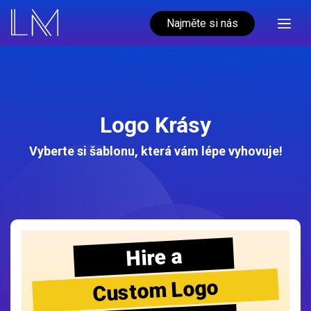
Najměte si nás
Logo Krásy
Vyberte si šablonu, která vám lépe vyhovuje!
Hire a
Custom Logo