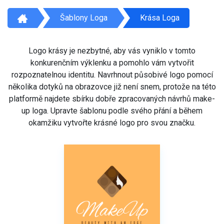
Šablony Loga
Krása Loga
Logo krásy je nezbytné, aby vás vyniklo v tomto
konkurenčním výklenku a pomohlo vám vytvořit
rozpoznatelnou identitu. Navrhnout působivé logo pomocí
několika dotyků na obrazovce již není snem, protože na této
platformě najdete sbírku dobře zpracovaných návrhů make-
up loga. Upravte šablonu podle svého přání a během
okamžiku vytvořte krásné logo pro svou značku.