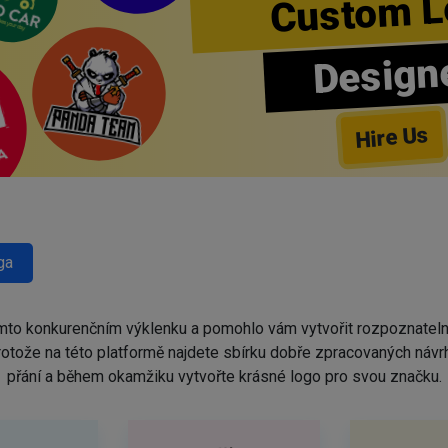
Custom L
Design
Hire Us
ga
omto konkurenčním výklenku a pomohlo vám vytvořit rozpoznatel
protože na této platformě najdete sbírku dobře zpracovaných náv
přání a během okamžiku vytvořte krásné logo pro svou značku.