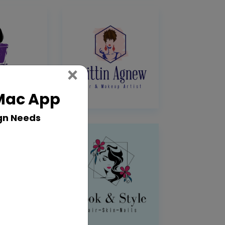
Close
×
 Mac App
gn Needs