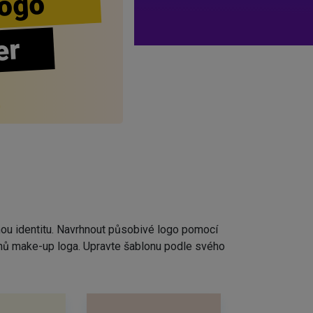
ogo
er
nou identitu. Navrhnout působivé logo pomocí
rhů make-up loga. Upravte šablonu podle svého