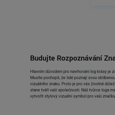
Budujte Rozpoznávání Zn
Hlavním důvodem pro navrhování log krásy je zap
Musíte pochopit, že lidé poznají svou oblíbenou
vizuálního znaku. Proto je pro vás životně důleži
stane tváří vaší společnosti. Náš tvůrce loga m
vytvořit stylový vizuální symbol pro vaši značku