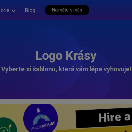
orie
Blog
Najměte si nás
Logo Krásy
Vyberte si šablonu, která vám lépe vyhovuje!
Hire a