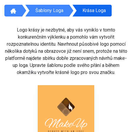
Šablony Loga
Krása Loga
Logo krásy je nezbytné, aby vás vyniklo v tomto
konkurenčním výklenku a pomohlo vám vytvořit
rozpoznatelnou identitu. Navrhnout působivé logo pomocí
několika dotyků na obrazovce již není snem, protože na této
platformě najdete sbírku dobře zpracovaných návrhů make-
up loga. Upravte šablonu podle svého přání a během
okamžiku vytvořte krásné logo pro svou značku.