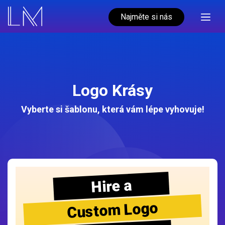
Najměte si nás
Logo Krásy
Vyberte si šablonu, která vám lépe vyhovuje!
Hire a
Custom Logo