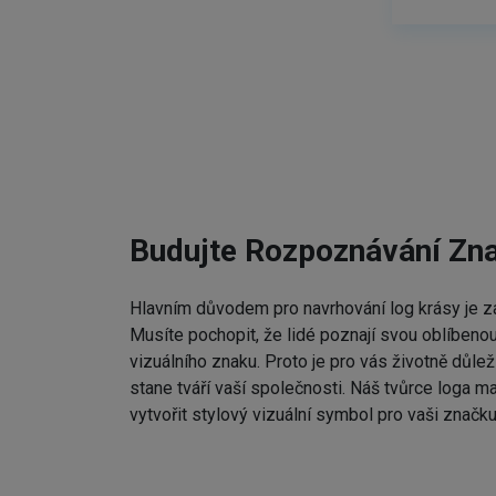
Budujte Rozpoznávání Zn
Hlavním důvodem pro navrhování log krásy je zap
Musíte pochopit, že lidé poznají svou oblíbenou
vizuálního znaku. Proto je pro vás životně důleži
stane tváří vaší společnosti. Náš tvůrce loga m
vytvořit stylový vizuální symbol pro vaši značku