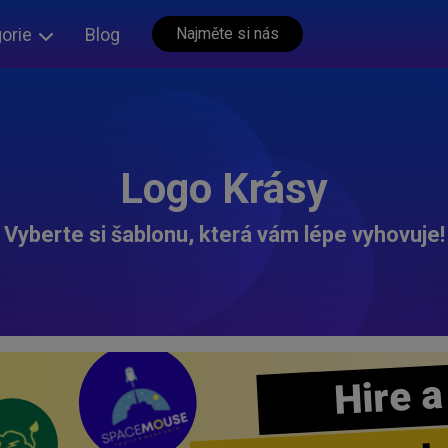
orie
Blog
Najměte si nás
Logo Krásy
Vyberte si šablonu, která vám lépe vyhovuje!
Hire a