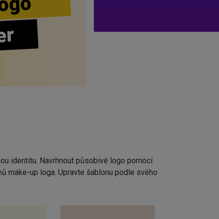
ogo
er
nou identitu. Navrhnout působivé logo pomocí
rhů make-up loga. Upravte šablonu podle svého