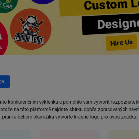
Custom L
Design
Hire Us
ga
omto konkurenčním výklenku a pomohlo vám vytvořit rozpoznatel
protože na této platformě najdete sbírku dobře zpracovaných náv
přání a během okamžiku vytvořte krásné logo pro svou značku.