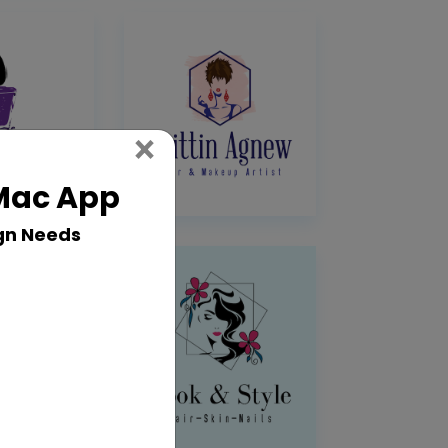
Close
×
 Mac App
gn Needs