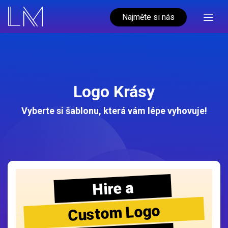
Najměte si nás
Logo Krásy
Vyberte si šablonu, která vám lépe vyhovuje!
Hire a
Custom Logo