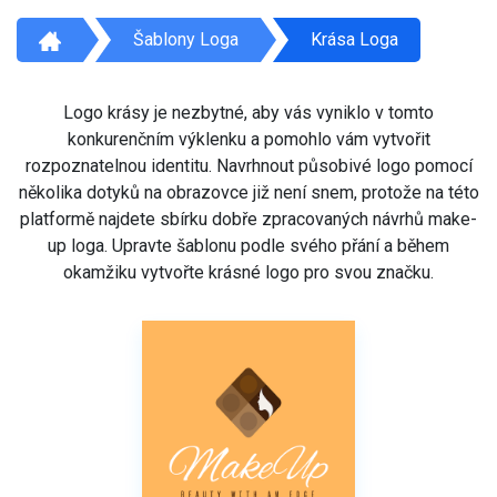
Šablony Loga
Krása Loga
Logo krásy je nezbytné, aby vás vyniklo v tomto
konkurenčním výklenku a pomohlo vám vytvořit
rozpoznatelnou identitu. Navrhnout působivé logo pomocí
několika dotyků na obrazovce již není snem, protože na této
platformě najdete sbírku dobře zpracovaných návrhů make-
up loga. Upravte šablonu podle svého přání a během
okamžiku vytvořte krásné logo pro svou značku.