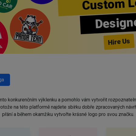
Custom L
Design
Hire Us
ga
omto konkurenčním výklenku a pomohlo vám vytvořit rozpoznatel
protože na této platformě najdete sbírku dobře zpracovaných náv
přání a během okamžiku vytvořte krásné logo pro svou značku.