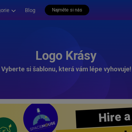
orie
Blog
Najměte si nás
Logo Krásy
Vyberte si šablonu, která vám lépe vyhovuje!
Hire a