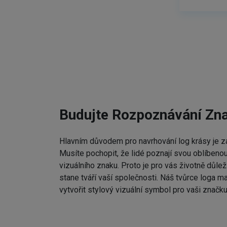
Budujte Rozpoznávání Zn
Hlavním důvodem pro navrhování log krásy je zap
Musíte pochopit, že lidé poznají svou oblíbenou
vizuálního znaku. Proto je pro vás životně důleži
stane tváří vaší společnosti. Náš tvůrce loga m
vytvořit stylový vizuální symbol pro vaši značku