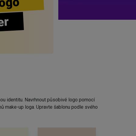
ogo
er
nou identitu. Navrhnout působivé logo pomocí
rhů make-up loga. Upravte šablonu podle svého