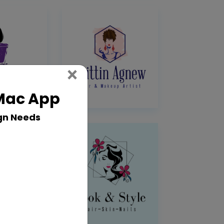
Close
×
 Mac App
gn Needs