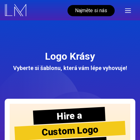
Najměte si nás
Logo Krásy
Vyberte si šablonu, která vám lépe vyhovuje!
Hire a
Custom Logo