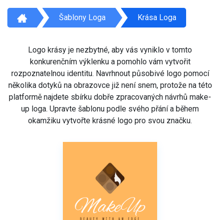
Šablony Loga
Krása Loga
Logo krásy je nezbytné, aby vás vyniklo v tomto
konkurenčním výklenku a pomohlo vám vytvořit
rozpoznatelnou identitu. Navrhnout působivé logo pomocí
několika dotyků na obrazovce již není snem, protože na této
platformě najdete sbírku dobře zpracovaných návrhů make-
up loga. Upravte šablonu podle svého přání a během
okamžiku vytvořte krásné logo pro svou značku.