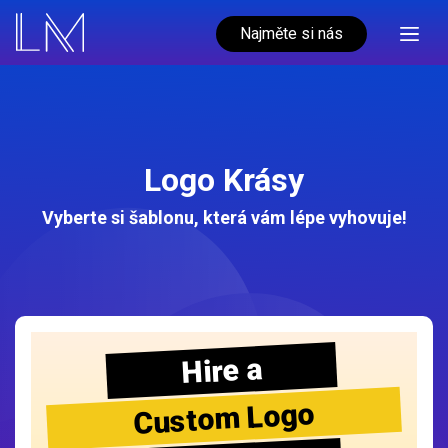
Najměte si nás
Logo Krásy
Vyberte si šablonu, která vám lépe vyhovuje!
Hire a
Custom Logo