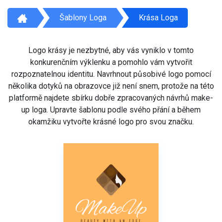
Šablony Loga
Krása Loga
Logo krásy je nezbytné, aby vás vyniklo v tomto
konkurenčním výklenku a pomohlo vám vytvořit
rozpoznatelnou identitu. Navrhnout působivé logo pomocí
několika dotyků na obrazovce již není snem, protože na této
platformě najdete sbírku dobře zpracovaných návrhů make-
up loga. Upravte šablonu podle svého přání a během
okamžiku vytvořte krásné logo pro svou značku.