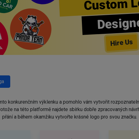
Custom L
Design
Hire Us
ga
omto konkurenčním výklenku a pomohlo vám vytvořit rozpoznatel
protože na této platformě najdete sbírku dobře zpracovaných náv
přání a během okamžiku vytvořte krásné logo pro svou značku.