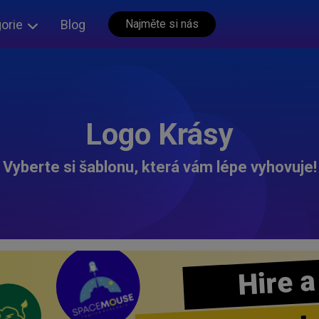
orie
Blog
Najměte si nás
Logo Krásy
Vyberte si šablonu, která vám lépe vyhovuje!
Hire a