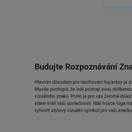
Budujte Rozpoznávání Zn
Hlavním důvodem pro navrhování log krásy je zap
Musíte pochopit, že lidé poznají svou oblíbenou
vizuálního znaku. Proto je pro vás životně důleži
stane tváří vaší společnosti. Náš tvůrce loga m
vytvořit stylový vizuální symbol pro vaši značku