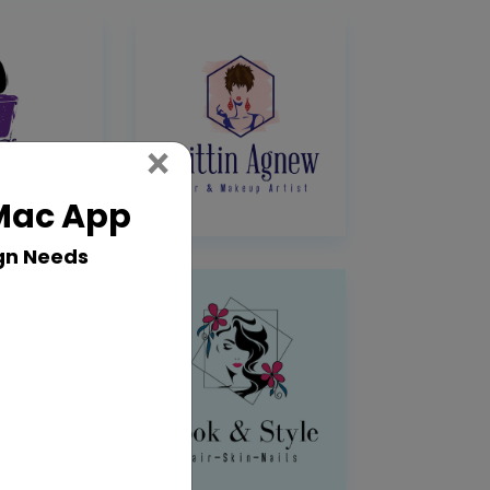
Close
×
 Mac App
gn Needs