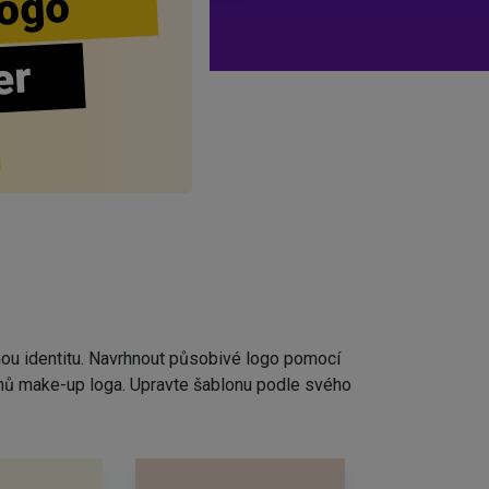
ogo
er
nou identitu. Navrhnout působivé logo pomocí
rhů make-up loga. Upravte šablonu podle svého