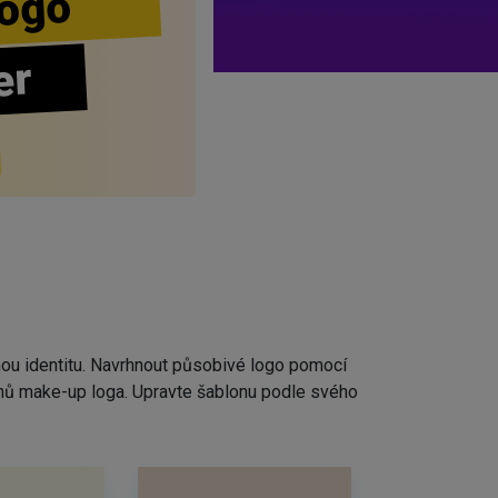
ogo
er
nou identitu. Navrhnout působivé logo pomocí
rhů make-up loga. Upravte šablonu podle svého