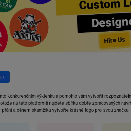
Custom L
Design
Hire Us
ga
omto konkurenčním výklenku a pomohlo vám vytvořit rozpoznatel
protože na této platformě najdete sbírku dobře zpracovaných náv
přání a během okamžiku vytvořte krásné logo pro svou značku.