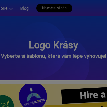
orie
Blog
Najměte si nás
Logo Krásy
Vyberte si šablonu, která vám lépe vyhovuje!
Hire a