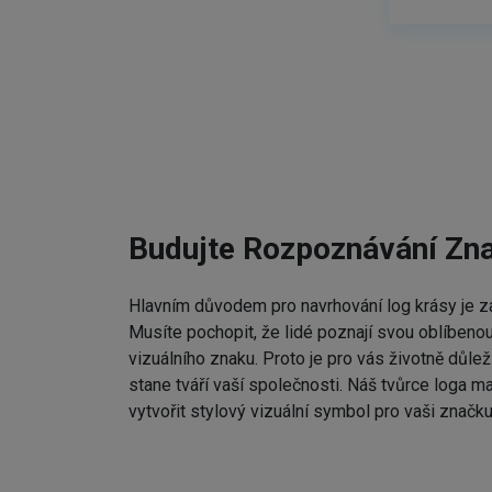
Budujte Rozpoznávání Zn
Hlavním důvodem pro navrhování log krásy je zap
Musíte pochopit, že lidé poznají svou oblíbenou
vizuálního znaku. Proto je pro vás životně důleži
stane tváří vaší společnosti. Náš tvůrce loga m
vytvořit stylový vizuální symbol pro vaši značku