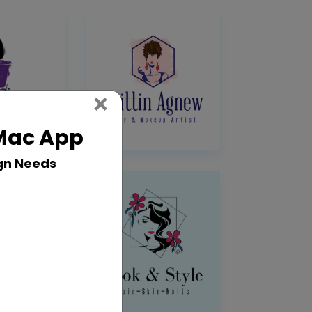
Close
×
 Mac App
gn Needs