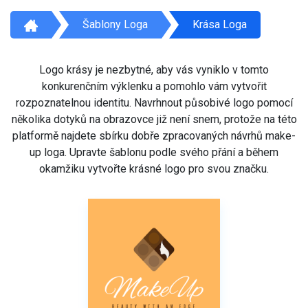
Šablony Loga
Krása Loga
Logo krásy je nezbytné, aby vás vyniklo v tomto
konkurenčním výklenku a pomohlo vám vytvořit
rozpoznatelnou identitu. Navrhnout působivé logo pomocí
několika dotyků na obrazovce již není snem, protože na této
platformě najdete sbírku dobře zpracovaných návrhů make-
up loga. Upravte šablonu podle svého přání a během
okamžiku vytvořte krásné logo pro svou značku.