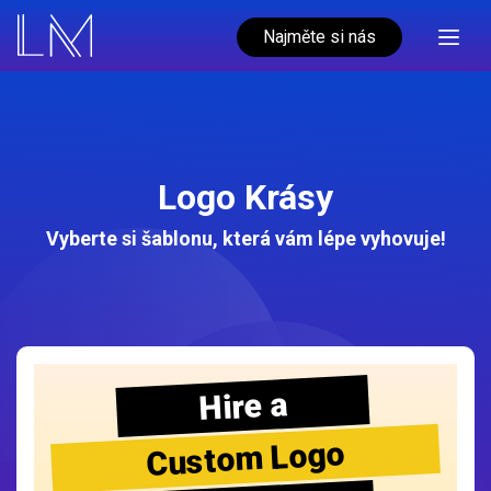
Najměte si nás
Logo Krásy
Vyberte si šablonu, která vám lépe vyhovuje!
Hire a
Custom Logo