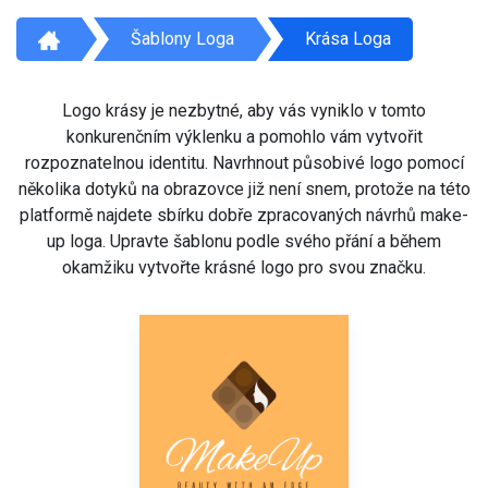
Šablony Loga
Krása Loga
Logo krásy je nezbytné, aby vás vyniklo v tomto
konkurenčním výklenku a pomohlo vám vytvořit
rozpoznatelnou identitu. Navrhnout působivé logo pomocí
několika dotyků na obrazovce již není snem, protože na této
platformě najdete sbírku dobře zpracovaných návrhů make-
up loga. Upravte šablonu podle svého přání a během
okamžiku vytvořte krásné logo pro svou značku.