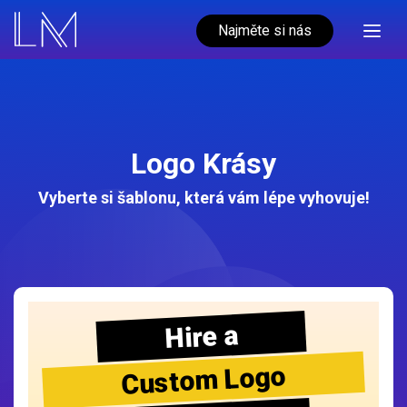
Najměte si nás
Logo Krásy
Vyberte si šablonu, která vám lépe vyhovuje!
Hire a
Custom Logo