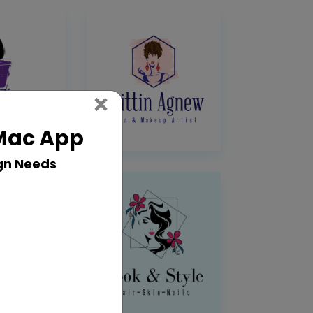
Close
×
 Mac App
gn Needs