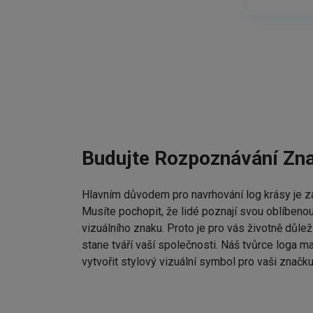
Budujte Rozpoznávání Zn
Hlavním důvodem pro navrhování log krásy je zap
Musíte pochopit, že lidé poznají svou oblíbenou
vizuálního znaku. Proto je pro vás životně důleži
stane tváří vaší společnosti. Náš tvůrce loga m
vytvořit stylový vizuální symbol pro vaši značku