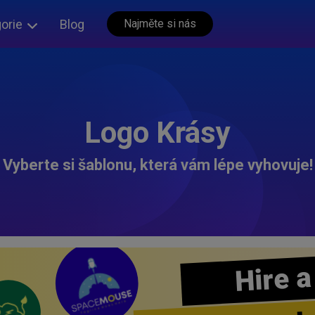
orie
Blog
Najměte si nás
Logo Krásy
Vyberte si šablonu, která vám lépe vyhovuje!
Hire a