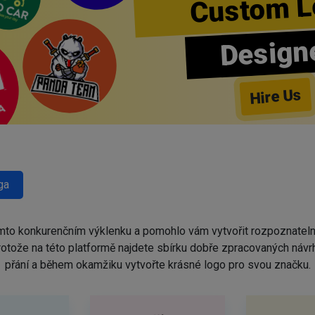
Custom L
Design
Hire Us
ga
omto konkurenčním výklenku a pomohlo vám vytvořit rozpoznatel
protože na této platformě najdete sbírku dobře zpracovaných náv
přání a během okamžiku vytvořte krásné logo pro svou značku.