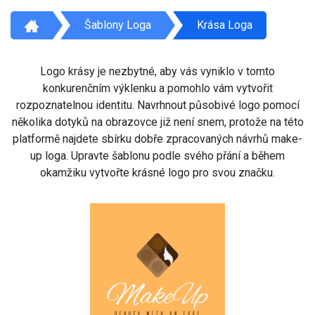
Šablony Loga
Krása Loga
Logo krásy je nezbytné, aby vás vyniklo v tomto
konkurenčním výklenku a pomohlo vám vytvořit
rozpoznatelnou identitu. Navrhnout působivé logo pomocí
několika dotyků na obrazovce již není snem, protože na této
platformě najdete sbírku dobře zpracovaných návrhů make-
up loga. Upravte šablonu podle svého přání a během
okamžiku vytvořte krásné logo pro svou značku.