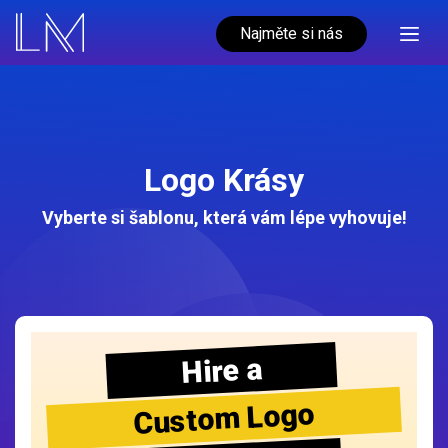
Najměte si nás
Logo Krásy
Vyberte si šablonu, která vám lépe vyhovuje!
Hire a
Custom Logo