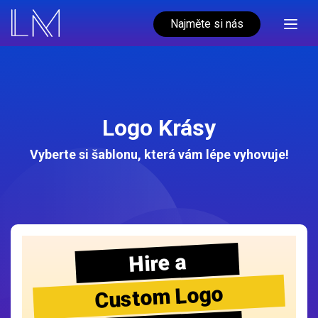
Najměte si nás
Logo Krásy
Vyberte si šablonu, která vám lépe vyhovuje!
Hire a
Custom Logo