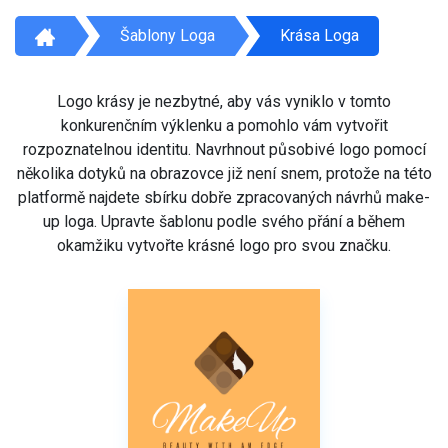
Šablony Loga
Krása Loga
Logo krásy je nezbytné, aby vás vyniklo v tomto
konkurenčním výklenku a pomohlo vám vytvořit
rozpoznatelnou identitu. Navrhnout působivé logo pomocí
několika dotyků na obrazovce již není snem, protože na této
platformě najdete sbírku dobře zpracovaných návrhů make-
up loga. Upravte šablonu podle svého přání a během
okamžiku vytvořte krásné logo pro svou značku.