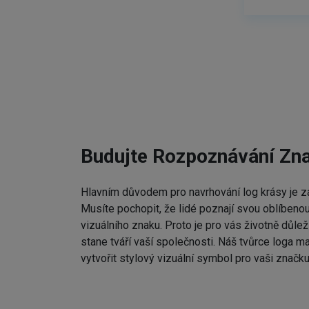
Budujte Rozpoznávání Zn
Hlavním důvodem pro navrhování log krásy je zap
Musíte pochopit, že lidé poznají svou oblíbenou
vizuálního znaku. Proto je pro vás životně důleži
stane tváří vaší společnosti. Náš tvůrce loga m
vytvořit stylový vizuální symbol pro vaši značku