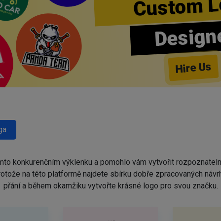
Custom L
Design
Hire Us
ga
omto konkurenčním výklenku a pomohlo vám vytvořit rozpoznatel
protože na této platformě najdete sbírku dobře zpracovaných náv
přání a během okamžiku vytvořte krásné logo pro svou značku.