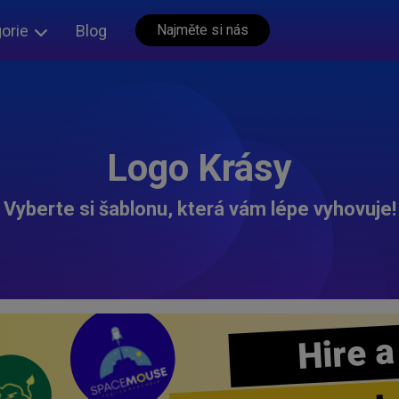
orie
Blog
Najměte si nás
Logo Krásy
Vyberte si šablonu, která vám lépe vyhovuje!
Hire a