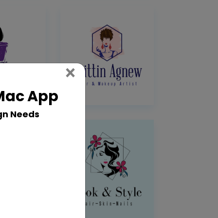
Close
×
 Mac App
gn Needs