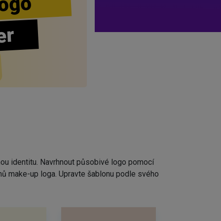
ogo
er
nou identitu. Navrhnout působivé logo pomocí
rhů make-up loga. Upravte šablonu podle svého