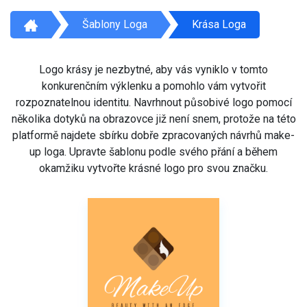
Šablony Loga
Krása Loga
Logo krásy je nezbytné, aby vás vyniklo v tomto
konkurenčním výklenku a pomohlo vám vytvořit
rozpoznatelnou identitu. Navrhnout působivé logo pomocí
několika dotyků na obrazovce již není snem, protože na této
platformě najdete sbírku dobře zpracovaných návrhů make-
up loga. Upravte šablonu podle svého přání a během
okamžiku vytvořte krásné logo pro svou značku.