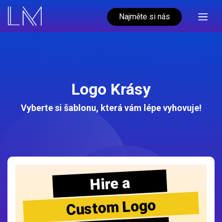
Najměte si nás
Logo Krásy
Vyberte si šablonu, která vám lépe vyhovuje!
Hire a
Custom Logo