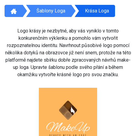
Šablony Loga
Krása Loga
Logo krásy je nezbytné, aby vás vyniklo v tomto
konkurenčním výklenku a pomohlo vám vytvořit
rozpoznatelnou identitu. Navrhnout působivé logo pomocí
několika dotyků na obrazovce již není snem, protože na této
platformě najdete sbírku dobře zpracovaných návrhů make-
up loga. Upravte šablonu podle svého přání a během
okamžiku vytvořte krásné logo pro svou značku.