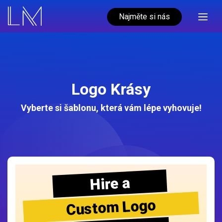
Najměte si nás
Logo Krásy
Vyberte si šablonu, která vám lépe vyhovuje!
Hire a
Custom Logo