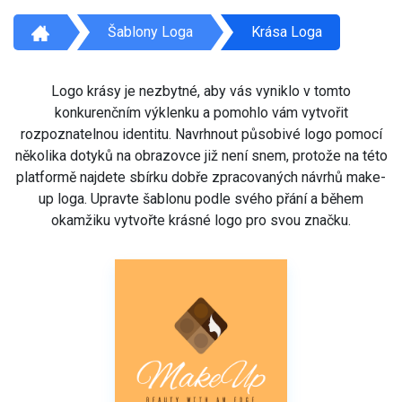
Šablony Loga
Krása Loga
Logo krásy je nezbytné, aby vás vyniklo v tomto
konkurenčním výklenku a pomohlo vám vytvořit
rozpoznatelnou identitu. Navrhnout působivé logo pomocí
několika dotyků na obrazovce již není snem, protože na této
platformě najdete sbírku dobře zpracovaných návrhů make-
up loga. Upravte šablonu podle svého přání a během
okamžiku vytvořte krásné logo pro svou značku.