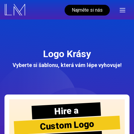
Najměte si nás
Logo Krásy
Vyberte si šablonu, která vám lépe vyhovuje!
Hire a
Custom Logo