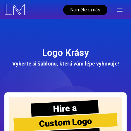
Najměte si nás
Logo Krásy
Vyberte si šablonu, která vám lépe vyhovuje!
Hire a
Custom Logo