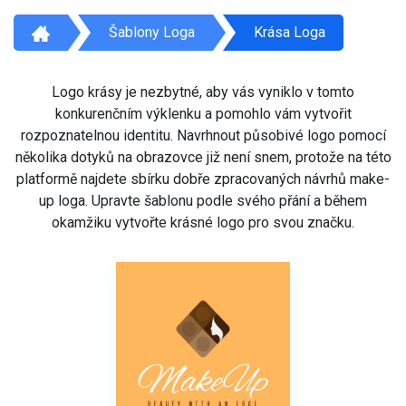
Šablony Loga
Krása Loga
Logo krásy je nezbytné, aby vás vyniklo v tomto
konkurenčním výklenku a pomohlo vám vytvořit
rozpoznatelnou identitu. Navrhnout působivé logo pomocí
několika dotyků na obrazovce již není snem, protože na této
platformě najdete sbírku dobře zpracovaných návrhů make-
up loga. Upravte šablonu podle svého přání a během
okamžiku vytvořte krásné logo pro svou značku.