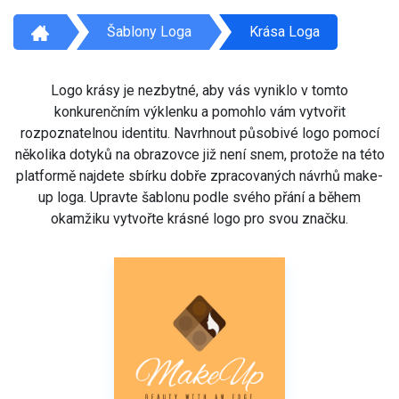
Šablony Loga
Krása Loga
Logo krásy je nezbytné, aby vás vyniklo v tomto
konkurenčním výklenku a pomohlo vám vytvořit
rozpoznatelnou identitu. Navrhnout působivé logo pomocí
několika dotyků na obrazovce již není snem, protože na této
platformě najdete sbírku dobře zpracovaných návrhů make-
up loga. Upravte šablonu podle svého přání a během
okamžiku vytvořte krásné logo pro svou značku.