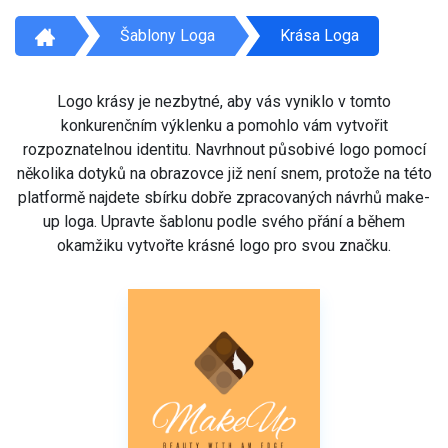
Šablony Loga
Krása Loga
Logo krásy je nezbytné, aby vás vyniklo v tomto
konkurenčním výklenku a pomohlo vám vytvořit
rozpoznatelnou identitu. Navrhnout působivé logo pomocí
několika dotyků na obrazovce již není snem, protože na této
platformě najdete sbírku dobře zpracovaných návrhů make-
up loga. Upravte šablonu podle svého přání a během
okamžiku vytvořte krásné logo pro svou značku.