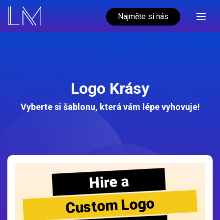
Najměte si nás
Logo Krásy
Vyberte si šablonu, která vám lépe vyhovuje!
Hire a
Custom Logo