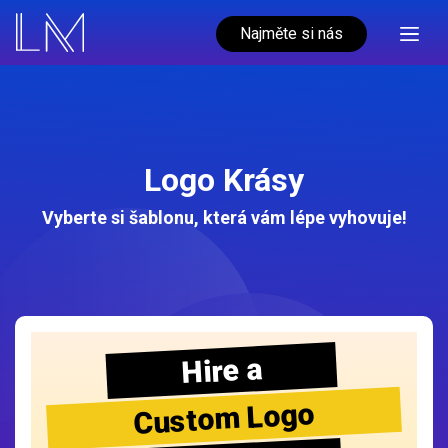
Najměte si nás
Logo Krásy
Vyberte si šablonu, která vám lépe vyhovuje!
Hire a
Custom Logo