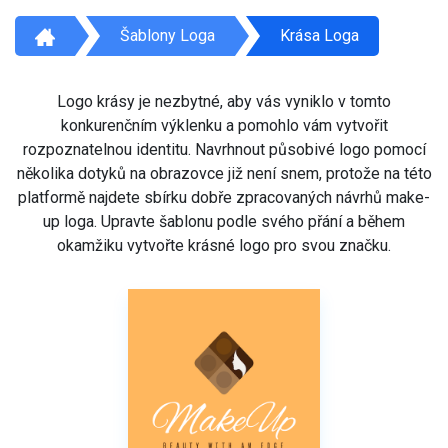
Šablony Loga
Krása Loga
Logo krásy je nezbytné, aby vás vyniklo v tomto
konkurenčním výklenku a pomohlo vám vytvořit
rozpoznatelnou identitu. Navrhnout působivé logo pomocí
několika dotyků na obrazovce již není snem, protože na této
platformě najdete sbírku dobře zpracovaných návrhů make-
up loga. Upravte šablonu podle svého přání a během
okamžiku vytvořte krásné logo pro svou značku.