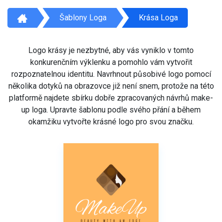
Šablony Loga
Krása Loga
Logo krásy je nezbytné, aby vás vyniklo v tomto
konkurenčním výklenku a pomohlo vám vytvořit
rozpoznatelnou identitu. Navrhnout působivé logo pomocí
několika dotyků na obrazovce již není snem, protože na této
platformě najdete sbírku dobře zpracovaných návrhů make-
up loga. Upravte šablonu podle svého přání a během
okamžiku vytvořte krásné logo pro svou značku.