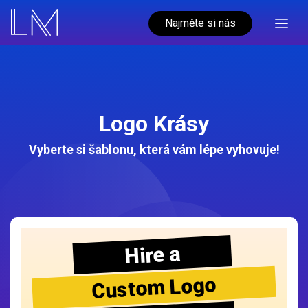
Najměte si nás
Logo Krásy
Vyberte si šablonu, která vám lépe vyhovuje!
Hire a
Custom Logo