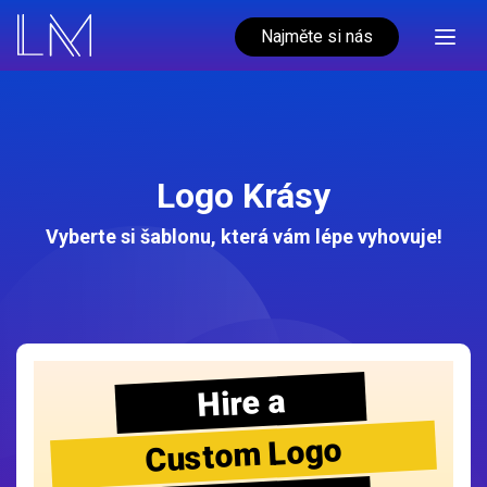
Najměte si nás
Logo Krásy
Vyberte si šablonu, která vám lépe vyhovuje!
Hire a
Custom Logo