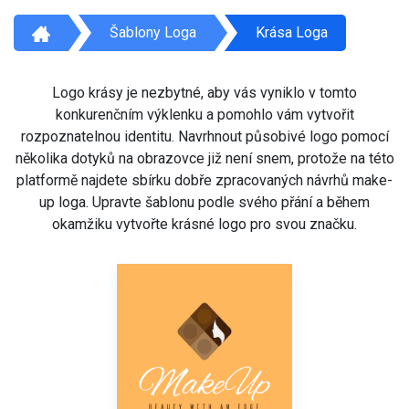
Šablony Loga
Krása Loga
Logo krásy je nezbytné, aby vás vyniklo v tomto
konkurenčním výklenku a pomohlo vám vytvořit
rozpoznatelnou identitu. Navrhnout působivé logo pomocí
několika dotyků na obrazovce již není snem, protože na této
platformě najdete sbírku dobře zpracovaných návrhů make-
up loga. Upravte šablonu podle svého přání a během
okamžiku vytvořte krásné logo pro svou značku.