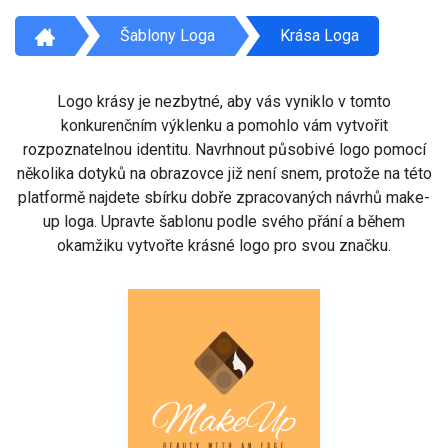
Šablony Loga
Krása Loga
Logo krásy je nezbytné, aby vás vyniklo v tomto
konkurenčním výklenku a pomohlo vám vytvořit
rozpoznatelnou identitu. Navrhnout působivé logo pomocí
několika dotyků na obrazovce již není snem, protože na této
platformě najdete sbírku dobře zpracovaných návrhů make-
up loga. Upravte šablonu podle svého přání a během
okamžiku vytvořte krásné logo pro svou značku.