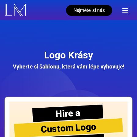
Najměte si nás
Logo Krásy
Vyberte si šablonu, která vám lépe vyhovuje!
Hire a
Custom Logo