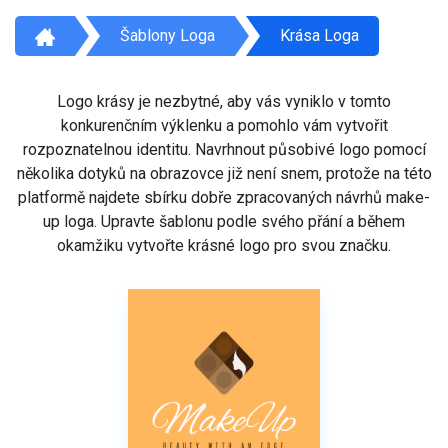
Šablony Loga
Krása Loga
Logo krásy je nezbytné, aby vás vyniklo v tomto
konkurenčním výklenku a pomohlo vám vytvořit
rozpoznatelnou identitu. Navrhnout působivé logo pomocí
několika dotyků na obrazovce již není snem, protože na této
platformě najdete sbírku dobře zpracovaných návrhů make-
up loga. Upravte šablonu podle svého přání a během
okamžiku vytvořte krásné logo pro svou značku.