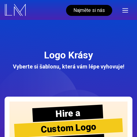
Najměte si nás
Logo Krásy
Vyberte si šablonu, která vám lépe vyhovuje!
Hire a
Custom Logo