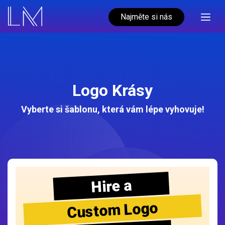
Najměte si nás
Logo Krásy
Vyberte si šablonu, která vám lépe vyhovuje!
Hire a
Custom Logo