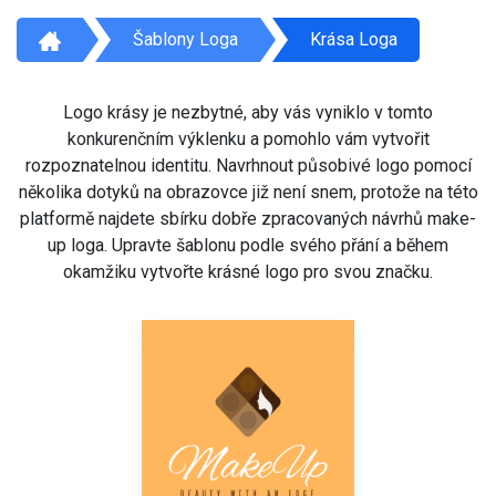
Šablony Loga
Krása Loga
Logo krásy je nezbytné, aby vás vyniklo v tomto
konkurenčním výklenku a pomohlo vám vytvořit
rozpoznatelnou identitu. Navrhnout působivé logo pomocí
několika dotyků na obrazovce již není snem, protože na této
platformě najdete sbírku dobře zpracovaných návrhů make-
up loga. Upravte šablonu podle svého přání a během
okamžiku vytvořte krásné logo pro svou značku.