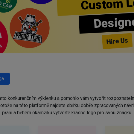
Custom L
Design
Hire Us
ga
omto konkurenčním výklenku a pomohlo vám vytvořit rozpoznatel
protože na této platformě najdete sbírku dobře zpracovaných náv
přání a během okamžiku vytvořte krásné logo pro svou značku.