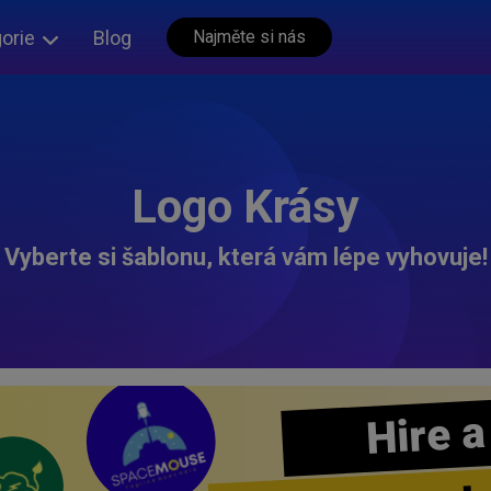
orie
Blog
Najměte si nás
Logo Krásy
Vyberte si šablonu, která vám lépe vyhovuje!
Hire a