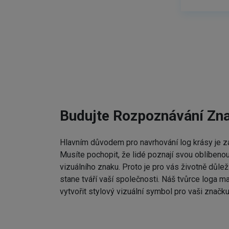
Budujte Rozpoznávání Zn
Hlavním důvodem pro navrhování log krásy je zap
Musíte pochopit, že lidé poznají svou oblíbenou
vizuálního znaku. Proto je pro vás životně důleži
stane tváří vaší společnosti. Náš tvůrce loga m
vytvořit stylový vizuální symbol pro vaši značku