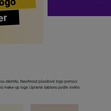
ogo
er
nou identitu. Navrhnout působivé logo pomocí
rhů make-up loga. Upravte šablonu podle svého