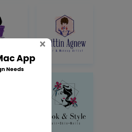
Close
×
 Mac App
gn Needs