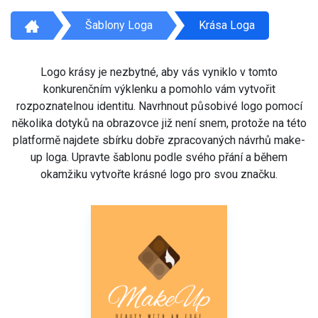
Šablony Loga
Krása Loga
Logo krásy je nezbytné, aby vás vyniklo v tomto
konkurenčním výklenku a pomohlo vám vytvořit
rozpoznatelnou identitu. Navrhnout působivé logo pomocí
několika dotyků na obrazovce již není snem, protože na této
platformě najdete sbírku dobře zpracovaných návrhů make-
up loga. Upravte šablonu podle svého přání a během
okamžiku vytvořte krásné logo pro svou značku.