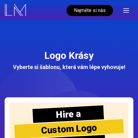
Najměte si nás
Logo Krásy
Vyberte si šablonu, která vám lépe vyhovuje!
Hire a
Custom Logo